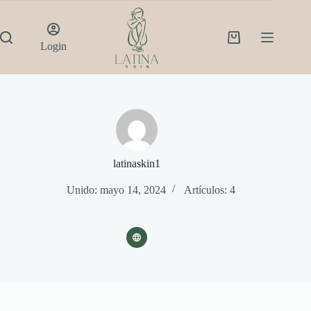
Saltar
al
contenido
Shopping
Login
cart
latinaskin1
Unido: mayo 14, 2024
Artículos: 4