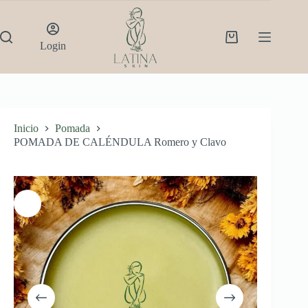
Saltar
al
contenido
Shopping
Login
cart
Inicio
Pomada
POMADA DE CALÉNDULA Romero y Clavo